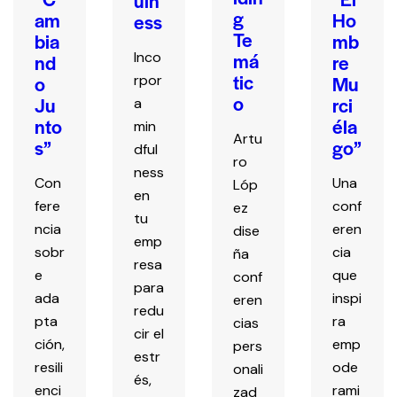
uln
g
am
Ho
ess
Te
bia
mb
má
Inco
nd
re
tic
o
Mu
rpor
o
Ju
rci
a
nto
éla
min
Artu
s”
go”
dful
ro
ness
Con
Una
Lóp
en
fere
conf
ez
tu
ncia
eren
dise
emp
sobr
cia
ña
resa
e
que
conf
para
ada
inspi
eren
redu
pta
ra
cias
cir el
ción,
emp
pers
estr
resili
ode
onali
és,
enci
rami
zad