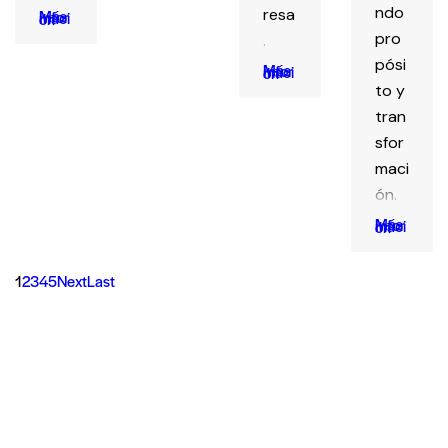
ndo
resa
Más Información
pro
.
pósi
Más Información
to y
tran
sfor
maci
ón.
Más Información
1
2
3
4
5
Next
Last