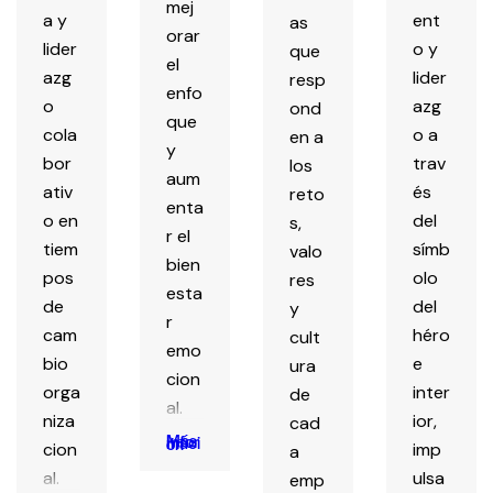
mej
a y
ent
as
orar
lider
o y
que
el
azg
lider
resp
enfo
o
azg
ond
que
cola
o a
en a
y
bor
trav
los
aum
ativ
és
reto
enta
o en
del
s,
r el
tiem
símb
valo
bien
pos
olo
res
esta
de
del
y
r
cam
héro
cult
emo
bio
e
ura
cion
orga
inter
de
al.
niza
ior,
cad
Más Información
cion
imp
a
al.
ulsa
emp