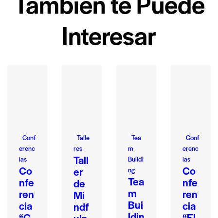
También te Puede
Interesar
Conf
Talle
Tea
Conf
erenc
res
m
erenc
Tall
ias
Buildi
ias
Co
Co
er
ng
Tea
nfe
nfe
de
m
ren
ren
Mi
Bui
cia
cia
ndf
ldin
“C
“El