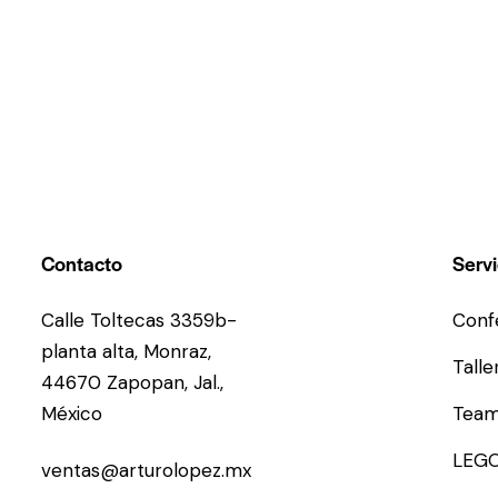
Contacto
Servi
Calle Toltecas 3359b-
Conf
planta alta, Monraz,
Talle
44670 Zapopan, Jal.,
México
Team
LEGO
ventas@arturolopez.mx