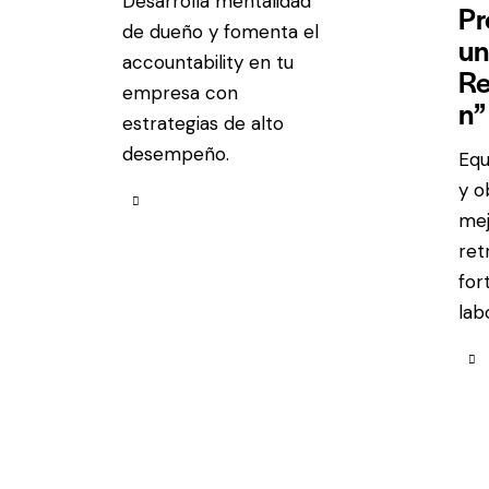
Desarrolla mentalidad
Pr
de dueño y fomenta el
un
accountability en tu
Re
empresa con
n”
estrategias de alto
desempeño.
Equ
y o
mej
ret
for
lab