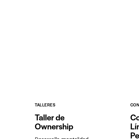
TALLERES
CON
Taller de
Co
Ownership
Lí
Pe