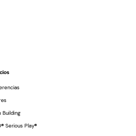
cios
erencias
res
 Building
® Serious Play®