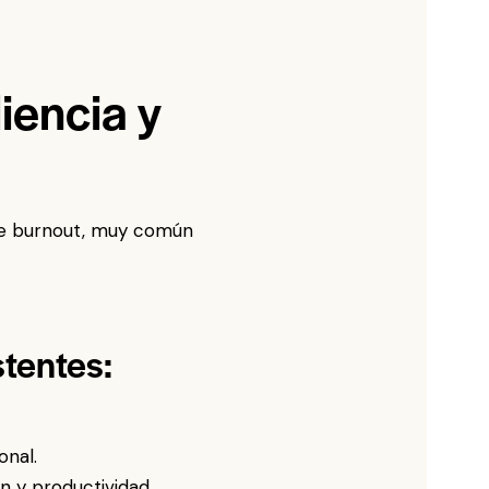
iencia y
de burnout, muy común
stentes:
onal.
 y productividad.