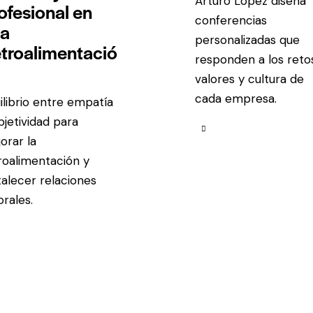
Arturo López diseña
ofesional en
conferencias
a
personalizadas que
troalimentació
responden a los retos
valores y cultura de
cada empresa.
ilibrio entre empatía
bjetividad para
orar la
roalimentación y
talecer relaciones
orales.